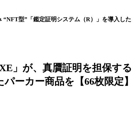
 “NFT型”「鑑定証明システム（R）」を導入した
AXE」が、真贋証明を担保する
たパーカー商品を【66枚限定】